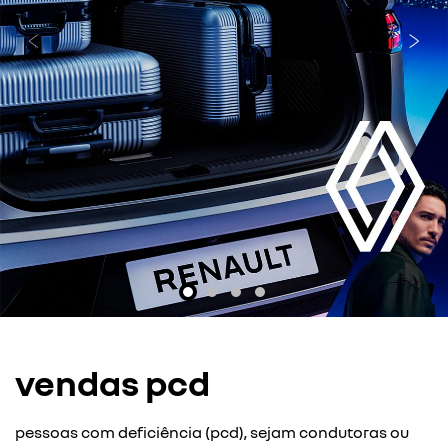
templates.template-01.components.carousel.texts.cont
temp
vendas pcd
pessoas com deficiência (pcd), sejam condutoras ou