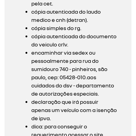
pela cet.
cópia autenticada do laudo
medico e cnh (detran).
cópia simples do rg.
cópia autenticada do documento
do veiculo crlv.
encaminhar via sedex ou
pessoalmente para rua do
sumidouro 740 - pinheiros, são
paulo, cep: 05428-010.aos
cuidados do dsv - departamento
de autorizações especiais.
declaração que irá possuir
apenas um veículo com a isenção
de ipva.
dica: para conseguir o
requerimento acessar o site