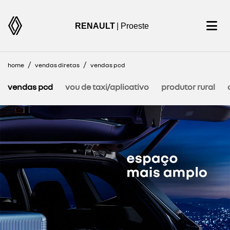
RENAULT
| Proeste
home
vendas diretas
vendas pcd
vendas pcd
vou de taxi/aplicativo
produtor rural