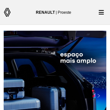
RENAULT
| Proeste