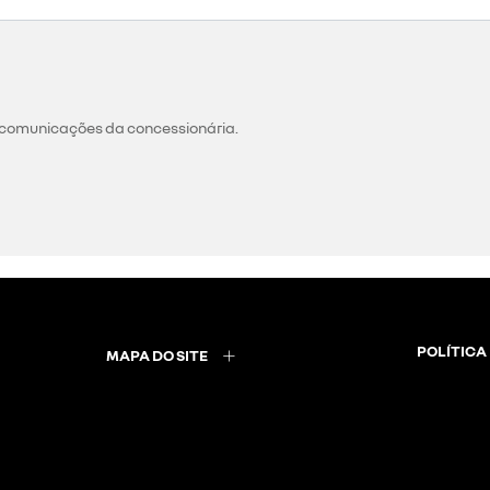
 o atendimento prioritário à pessoas com deficiência, taxi
 seu veículo.
tários;
eladas;
 clientes profissionais;
s da sua empresa;
ndo versões transformadas;
to;
em até 48h;
eículo;