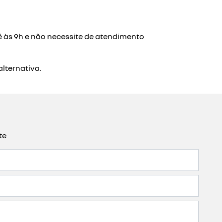
enault, você tem acesso a condições exclusivas e um
a dos seus negócios.
lientes profissionais. orientam na hora de escolher o
so.