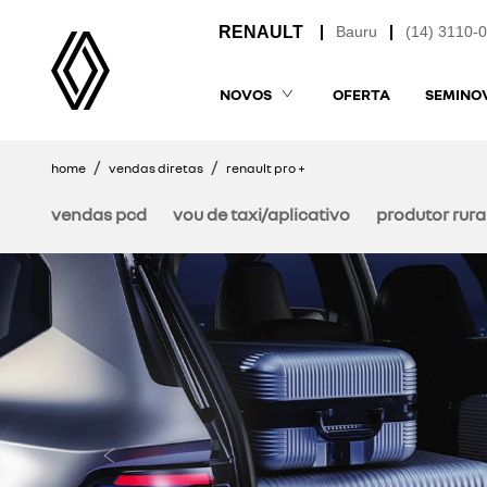
Bauru
(14) 3110-
NOVOS
OFERTA
SEMINO
home
vendas diretas
renault pro +
vendas pcd
vou de taxi/aplicativo
produtor rura