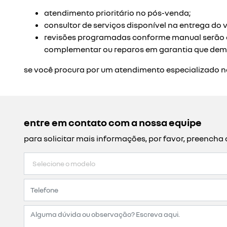
renault pro +
a renault pro+ possui soluções pensadas para pessoa
time de consultores especializados. tudo para ajudar
os especialistas da rede renault pro + da proeste rena
veículo, indicam a melhor forma de pagamento, assi
conheça as vantagens da rede renault pro+:
atendimento exclusivo
a proeste renault tem atendimento personalizado com