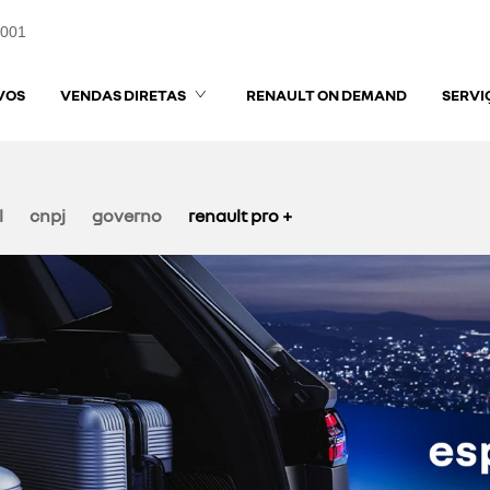
0001
VOS
VENDAS DIRETAS
RENAULT ON DEMAND
SERVI
l
cnpj
governo
renault pro +