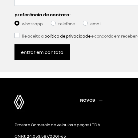
contamos com uma equipe diferenciada, preparada para
também produtos, acessórios, reparo e revisão para o
dedicação total às suas necessidades
equipe de vendas especializada em veículos utili
manutenção em veículos utilitários de até 5 ton
financiamento especializado e diferenciado para
plano exclusivo de manutenção para os veículo
facilidades na compra
ampla exposição de veículos utilitários, inclui
test drive de veículos utilitários sem agendamen
test drive específico para taxistas;
proposta comercial de veículos transformados 
mobilidade garantida para a sua empresa
atendimento prioritário no pós-venda;
consultor de serviços disponível na entrega do v