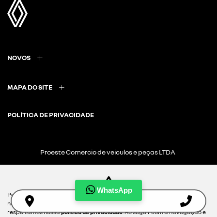
NOVOS
MAPA DO SITE
POLÍTICA DE PRIVACIDADE
Proeste Comercio de veiculos e peças LTDA
CNPJ: 24.053.587/0001-65
WhatsApp
Para otimizar sua experiência durante a navegação, fazemos uso de
nossa política de cookies e para proteger seus dados pessoais
Desacelere. Seu bem maior é a vida.
respeitamos nossa
política de privacidade
. Ao seguir com a navegação e