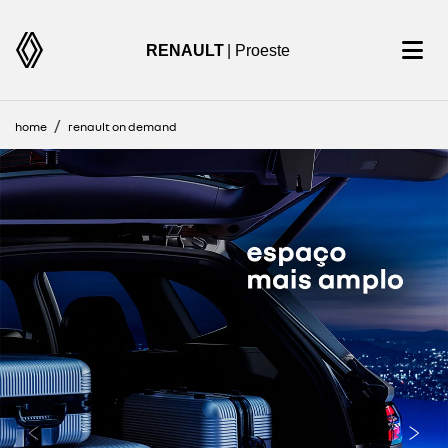
RENAULT
| Proeste
home
renault on demand