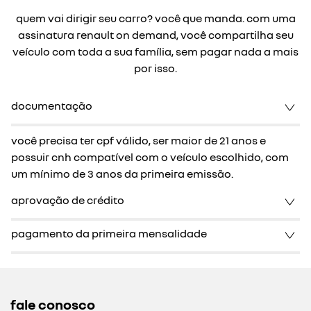
assinatura da renault
chegou o renault on demand, o serviço de assinatura
da renault.
com ele, você não paga nada além da assinatura, já
incluindo documentação, seguro completo,
manutenção e assistência 24h.
essa inovação está disponível para você quando e
onde precisar, basta escolher o plano que mais se
adapta ao seu estilo de vida.
você que manda, é on
demand.
vantagens e benefícios