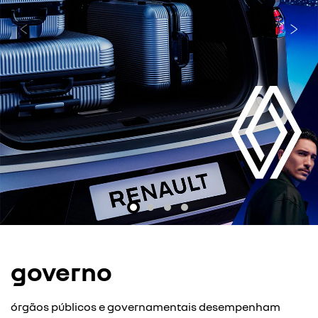
templates.template-01.components.carousel.texts.cont
temp
governo
órgãos públicos e governamentais desempenham