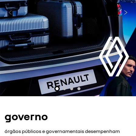
templates.template-01.components.carousel.texts.cont
temp
governo
órgãos públicos e governamentais desempenham