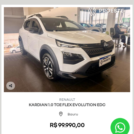
Co
mp
RENAULT
art
KARDIAN 1.0 TCE FLEX EVOLUTION EDC
ilh
e
Bauru
R$ 99.990,00