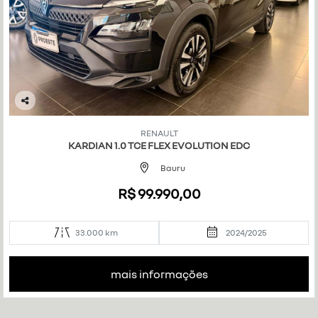
Co
mp
RENAULT
art
KARDIAN 1.0 TCE FLEX EVOLUTION EDC
ilh
e
Bauru
R$ 99.990,00
33.000 km
2024/2025
mais informações