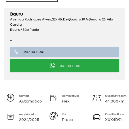
Bauru
Avenida Rodrigues Alves, 22 - 45, De Quadra 19 A Quadra 26, Vila
Cardia
Bauru / São Paulo
, ,
(14) 3110-0001
(14) 3110-0001
Câmbio
Combustível
Quilometragem
Automatico
Flex
44.000km
Ano/Modelo
Cor
Final Da Placa
2024/2025
Prata
XXX4D91