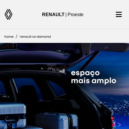
RENAULT
| Proeste
home
renault on demand