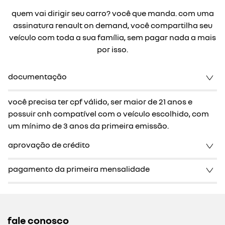
assinatura da renault
chegou o renault on demand, o serviço de assinatura
da renault.
com ele, você não paga nada além da assinatura, já
incluindo documentação, seguro completo,
manutenção e assistência 24h.
essa inovação está disponível para você quando e
onde precisar, basta escolher o plano que mais se
adapta ao seu estilo de vida.
você que manda, é on
demand.
vantagens e benefícios