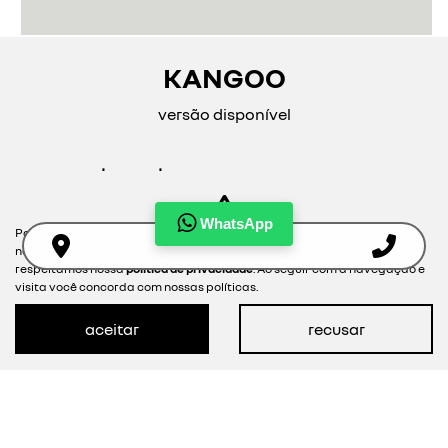
MAPA DO SITE
POLÍTICA DE PRIVACIDADE
Proeste Comercio de veiculos e peças LTDA
CNPJ: 24.053.587/0004-08
WhatsApp
Para otimizar sua experiência durante a navegação, fazemos uso de
nossa política de cookies e para proteger seus dados pessoais
Desacelere. Seu bem maior é a vida.
respeitamos nossa
política de privacidade
. Ao seguir com a navegação e
visita você concorda com nossas políticas.
aceitar
recusar
Desenvolvido pela DEALERSPACE ® Direitos Reservados.