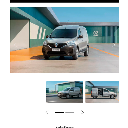
Branco Glacier
bancos revestidos em tecido
vidros elétricos
ar-condicionado
comando satélite
cintos de segurança com regulagem de altura
ver mais
ficha técnica
entrar em contato