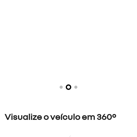
financiamento?
negociar usado
preferência de contato:
whatsapp
telefone
email
li e aceito a
política de privacidade
e concordo em
receber comunicações da concessionária.
entrar em contato
KANGOO