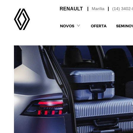
Marília
(14) 3402
NOVOS
OFERTA
SEMINO
templates.template-01.components.carou