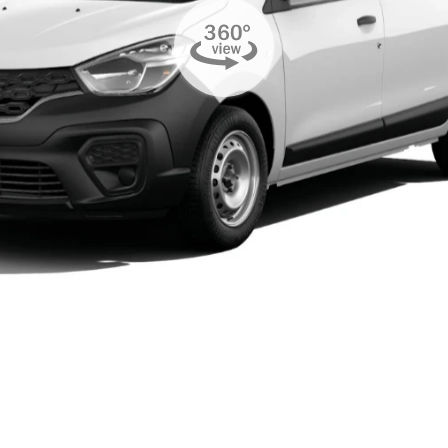
sel.texts.control_prev