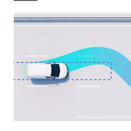
agende seu test-drive
Anterior