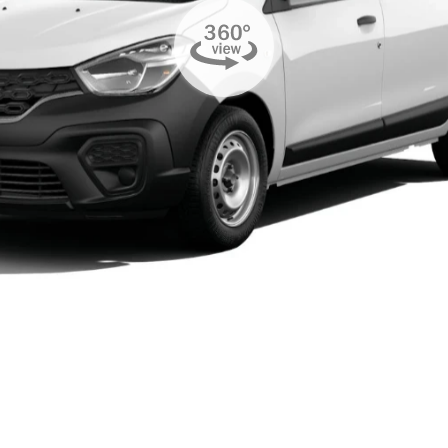
sel.texts.control_prev