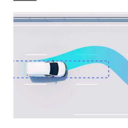
agende seu test-drive
Anterior