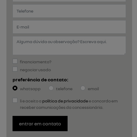
nova cor
Nova cor de carroceria cinza cassiopée.
previous
next
Próximo
Rodas
NOVOS