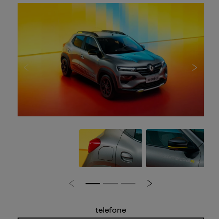
Preto Nacré
ar-condicionado
retrovisores regulagem manual
apoio de cabeça traseiro central e laterais com
ajuste de altura
banco rebatível 1/1
freios abs
ver mais
ficha técnica
entrar em contato