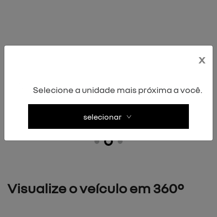
financiamento?
negociar usado
x
preferência de contato:
whatsapp
telefone
email
Selecione a unidade mais próxima a você.
li e aceito a
política de privacidade
e concordo em
receber comunicações da concessionária.
selecionar
entrar em contato
KWID
versões