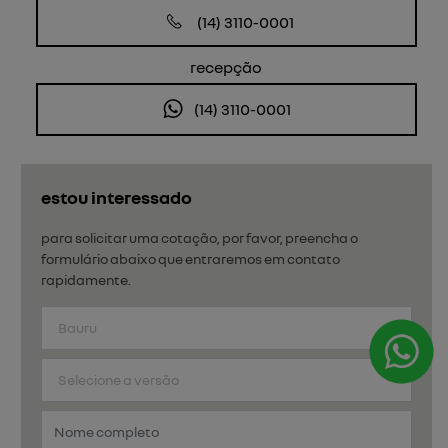
os detalhes do kwid
design
tecnologia
segurança