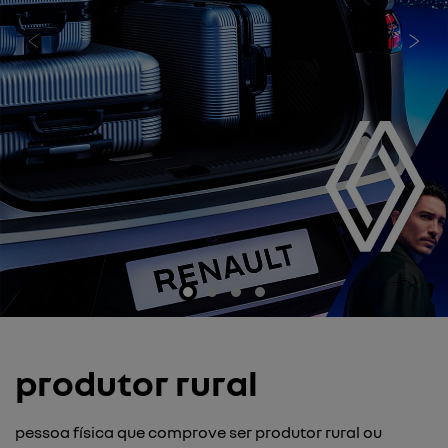
templates.template-01.components.carousel.texts.cont
temp
produtor rural
pessoa física que comprove ser produtor rural ou