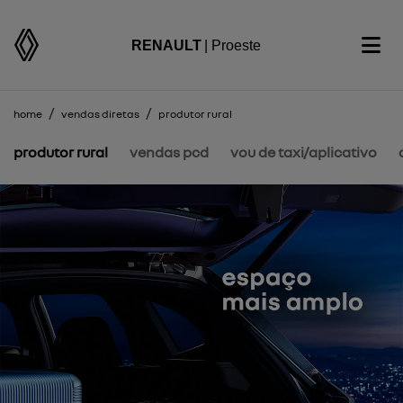
RENAULT
| Proeste
home
vendas diretas
produtor rural
produtor rural
vendas pcd
vou de taxi/aplicativo