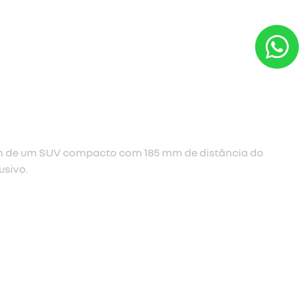
estou interessado
para solicitar uma cotação, por favor, preencha o
formulário abaixo que entraremos em contato
rapidamente.