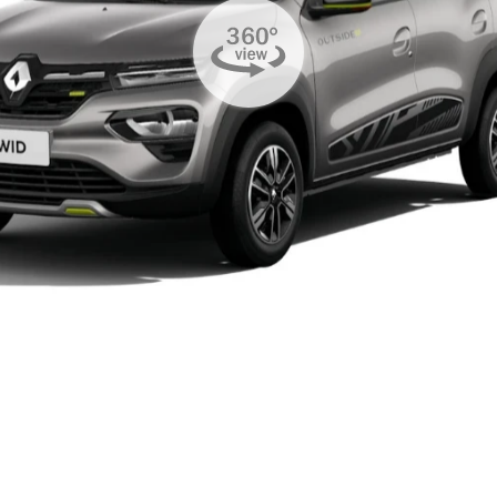
sel.texts.control_prev