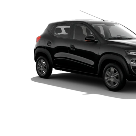
KWID
Estilo atrai estilo.