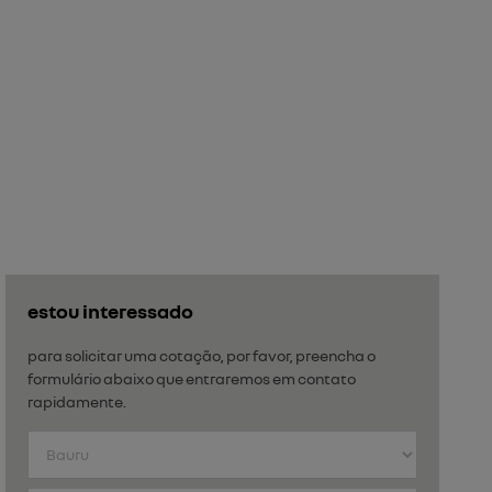
estou interessado
para solicitar uma cotação, por favor, preencha o
formulário abaixo que entraremos em contato
rapidamente.