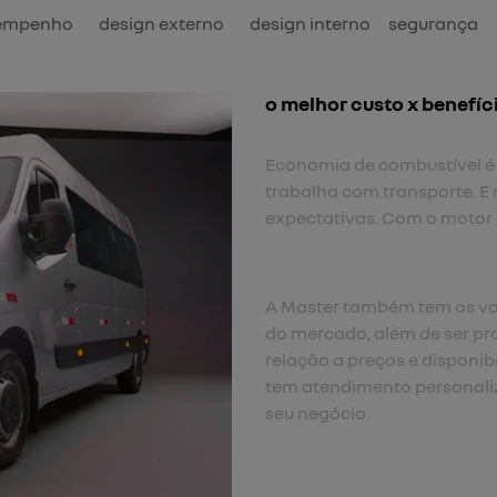
empenho
design externo
design interno
segurança
o melhor custo x benefíc
Economia de combustível é
trabalha com transporte. E 
expectativas. Com o motor d
A Master também tem os va
do mercado, além de ser pr
relação a preços e disponib
tem atendimento personali
seu negócio.