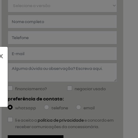
x
financiamento?
negociar usado
preferência de contato:
whatsapp
telefone
email
li e aceito a
política de privacidade
e concordo em
receber comunicações da concessionária.