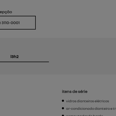
Próximo
cepção
) 3110-0001
l3h2
itens de série
vidros dianteiros elétricos
ar-condicionado dianteiro e t
computador de bordo