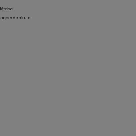
létrica
lagem de altura