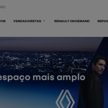
0001
VOS
VENDAS DIRETAS
RENAULT ON DEMAND
SERVI
sel.texts.control_prev