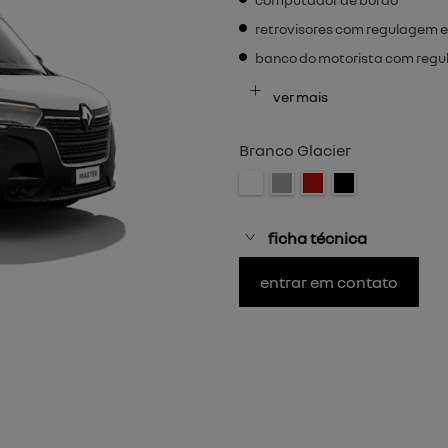
retrovisores com regulagem e
banco do motorista com regu
ver mais
Branco Glacier
ficha técnica
entrar em contato