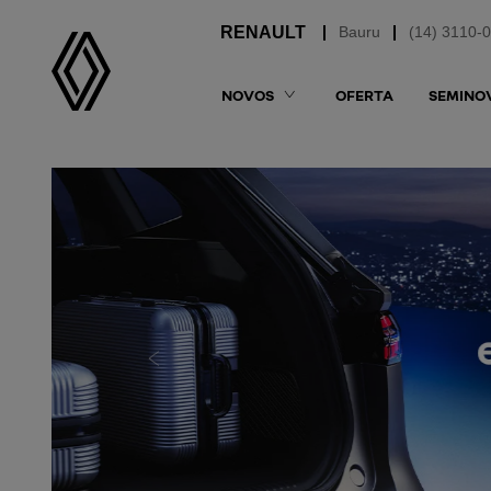
Bauru
(14) 3110-
NOVOS
OFERTA
SEMINO
templates.template-01.components.carou