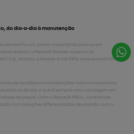
io, do dia-a-dia à manutenção
 e sempre foi um ponto importante para quem
nesse quesito a Renault Master superou as
Ci 2.3L biturbo, a Master é até 28% mais econômica.​
lores de revisões e manutenções mais competitivos
oduzida no Brasil, o que é sempre uma vantagem em
ilidade de peças. Com o Renault PRO+, você ainda
zado com soluções diferenciadas de acordo com o