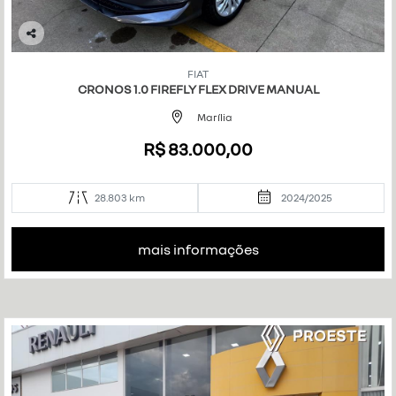
Co
mp
FIAT
art
CRONOS 1.0 FIREFLY FLEX DRIVE MANUAL
ilh
e
Marília
R$ 83.000,00
28.803 km
2024/2025
mais informações