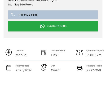
Avenida Jesus Montolar, 470, Fragata
Marília / São Paulo
(14) 3402-8888
(14) 3402-8888
Câmbio
Combustível
Quilometragem
Manual
Flex
16.000km
Ano/Modelo
Cor
Final Da Placa
2025/2026
Cinza
XXX6C58