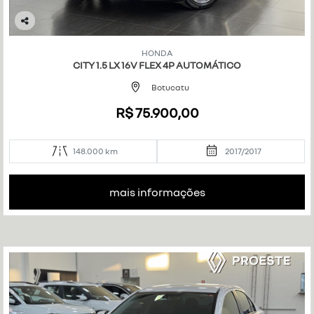
Co
mp
HONDA
art
CITY 1.5 LX 16V FLEX 4P AUTOMÁTICO
ilh
e
Botucatu
R$ 75.900,00
148.000 km
2017/2017
mais informações