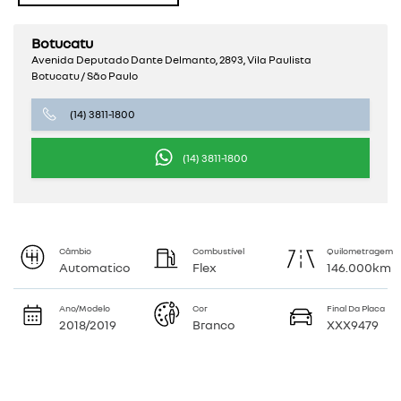
Botucatu
Avenida Deputado Dante Delmanto, 2893, Vila Paulista
Botucatu / São Paulo
(14) 3811-1800
(14) 3811-1800
Câmbio
Combustível
Quilometragem
Automatico
Flex
146.000km
Ano/Modelo
Cor
Final Da Placa
2018/2019
Branco
XXX9479