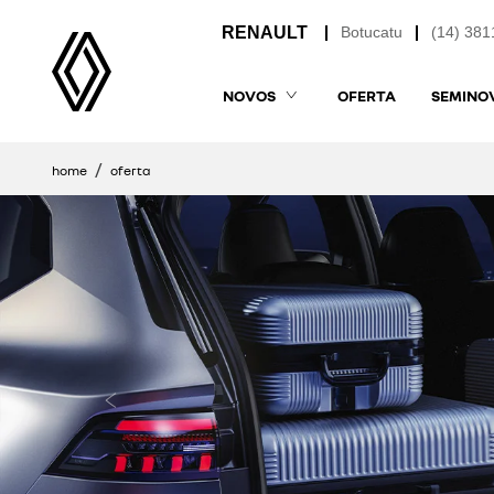
Botucatu
(14) 381
NOVOS
OFERTA
SEMINO
home
oferta