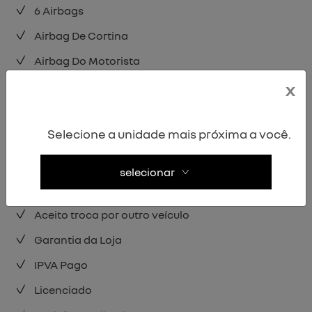
6 Airbags
Airbag De Cortina
Airbag Do Motorista
Airbag Duplo
x
Alarme
Selecione a unidade mais próxima a você.
veja mais
selecionar
Diferenciais do veículo
Aceito troca por outro veículo
Garantia da Loja
IPVA Pago
Licenciado