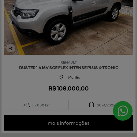
Co
mp
RENAULT
art
DUSTER 1.6 16V SCE FLEX INTENSE PLUS X-TRONIC
ilh
e
Marília
R$ 108.000,00
39.000 km
2024/2025
mais informações