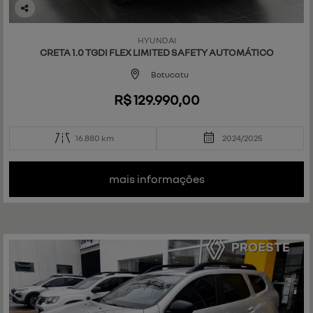
Co
mp
HYUNDAI
art
CRETA 1.0 TGDI FLEX LIMITED SAFETY AUTOMÁTICO
ilh
e
Botucatu
R$ 129.990,00
16.880 km
2024/2025
mais informações