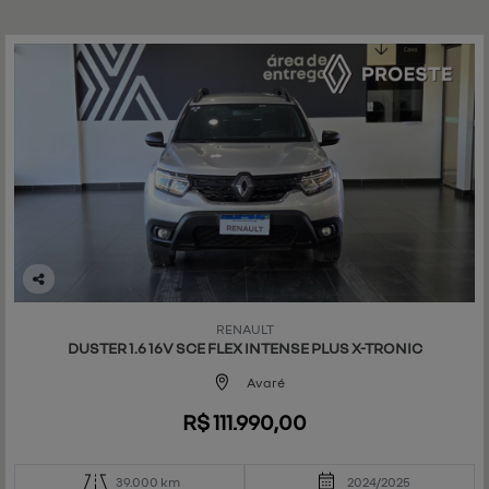
Co
mp
RENAULT
art
DUSTER 1.6 16V SCE FLEX INTENSE PLUS X-TRONIC
ilh
e
Avaré
R$ 111.990,00
39.000 km
2024/2025