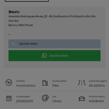
Bauru
Avenida Rodrigues Alves, 22 - 45, De Quadra 19 A Quadra 26, Vila
Cardia
Bauru / São Paulo
, ,
(14) 3110-0001
(14) 3110-0001
Câmbio
Combustível
Quilometragem
Automatico
Flex
40.420km
Ano/Modelo
Cor
Final Da Placa
2024/2025
Cinza
XXX8H06