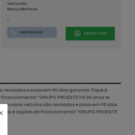
Vila Cardia
Bauru / São Paulo
, ,
(14) 3110-0001
(14) 3110-0001
 revisados e possuem 90 dias garantia. Fique à
de financiamento! "GRUPO PROESTE há 30 anos te
os nossos veículos são revisados e possuem 90 dias
x
ndições e opções de financiamento! "GRUPO PROESTE