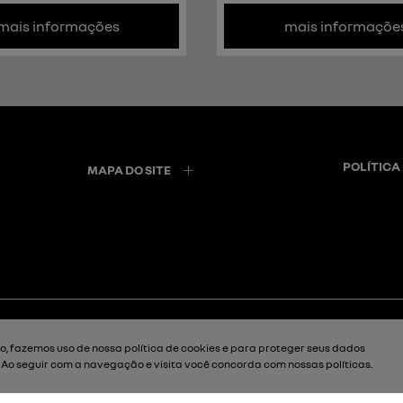
mais informações
mais informaçõe
POLÍTICA
MAPA DO SITE
, fazemos uso de nossa política de cookies e para proteger seus dados
. Ao seguir com a navegação e visita você concorda com nossas políticas.