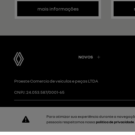
mais informações
NOVOS
Proeste Comercio de veiculos e peças LTDA
CNPJ: 24.053.587/0001-65
Desacelere. Seu bem maior é a vida.
Para otimizar sua experiência durante a navegação
pessoais respeitamos nossa
política de privacidade