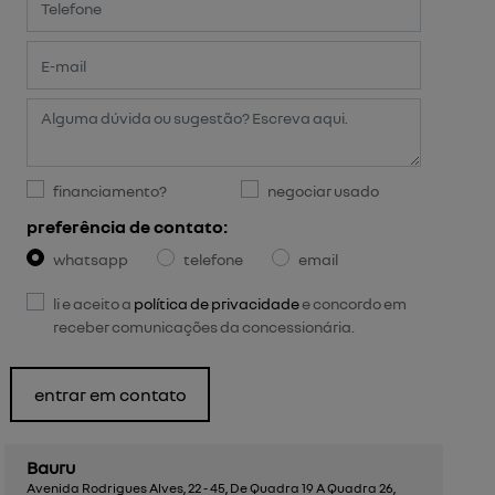
financiamento?
negociar usado
preferência de contato:
whatsapp
telefone
email
li e aceito a
política de privacidade
e concordo em
receber comunicações da concessionária.
entrar em contato
Bauru
Avenida Rodrigues Alves, 22 - 45, De Quadra 19 A Quadra 26,