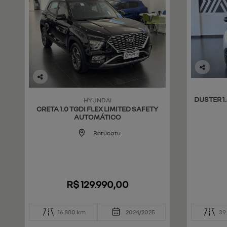
Co
mp
Co
art
mp
DUSTER 1.
HYUNDAI
ilh
art
CRETA 1.0 TGDI FLEX LIMITED SAFETY
e
ilh
AUTOMÁTICO
e
Botucatu
R$ 129.990,00
16.880 km
2024/2025
39