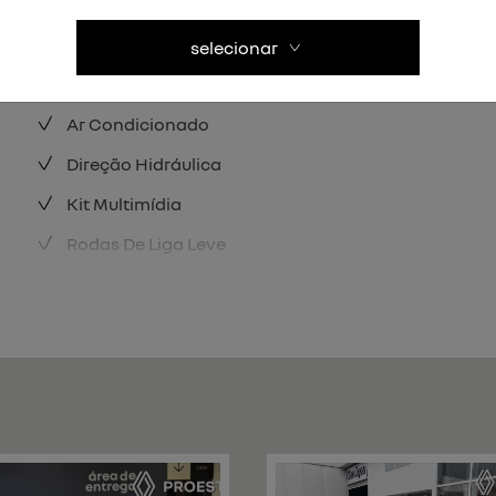
selecionar
Airbag Do Motorista
Ar Condicionado
Direção Hidráulica
Kit Multimídia
Rodas De Liga Leve