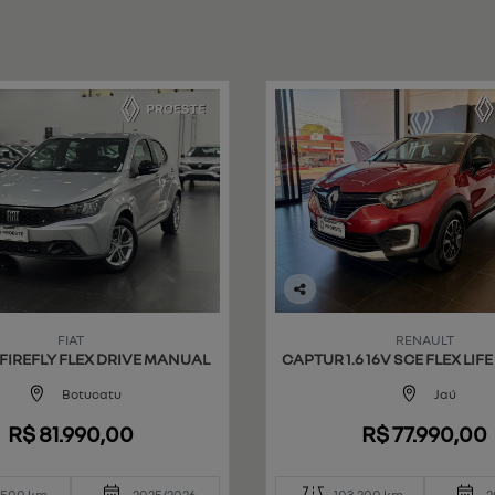
Co
mp
FIAT
RENAULT
art
 FIREFLY FLEX DRIVE MANUAL
CAPTUR 1.6 16V SCE FLEX LIF
ilh
e
Botucatu
Jaú
R$ 81.990,00
R$ 77.990,00
.500 km
2025/2026
103.200 km
2