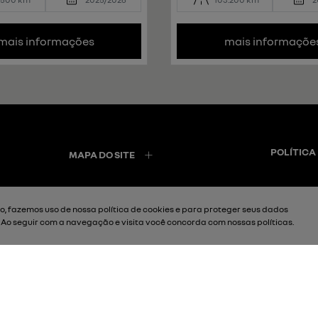
mais informações
mais informaçõe
POLÍTICA
MAPA DO SITE
, fazemos uso de nossa política de cookies e para proteger seus dados
. Ao seguir com a navegação e visita você concorda com nossas políticas.