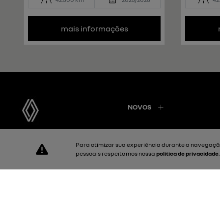
mais informações
NOVOS
Para otimizar sua experiência durante a navegação
Proeste Comercio de veiculos e peças LTDA
pessoais respeitamos nossa
política de privacidade
CNPJ: 24.053.587/0001-65
Desacelere. Seu bem maior é a vida.