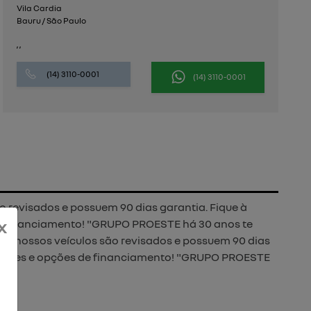
Vila Cardia
Bauru / São Paulo
, ,
(14) 3110-0001
(14) 3110-0001
 revisados e possuem 90 dias garantia. Fique à
x
de financiamento! "GRUPO PROESTE há 30 anos te
os nossos veículos são revisados e possuem 90 dias
ndições e opções de financiamento! "GRUPO PROESTE