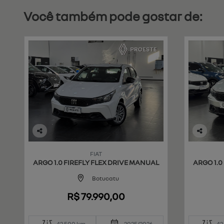
Você também pode gostar de:
Co
Co
mp
mp
FIAT
art
art
ARGO 1.0 FIREFLY FLEX DRIVE MANUAL
ARGO 1.0
ilh
ilh
e
e
Botucatu
R$ 79.990,00
42.500 km
2025/2026
42