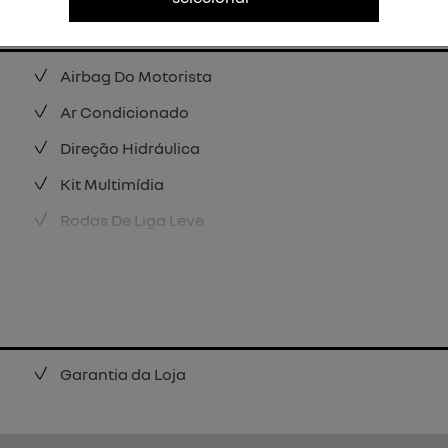
Airbag Do Motorista
Ar Condicionado
Direção Hidráulica
Kit Multimídia
Rodas De Liga Leve
Garantia da Loja