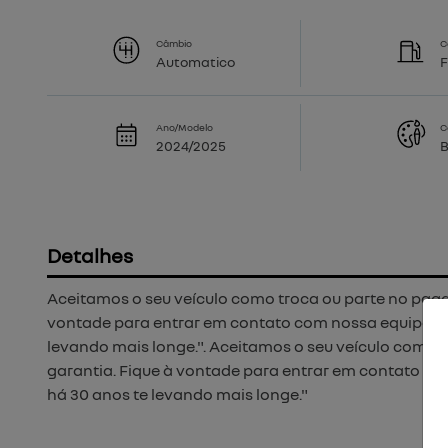
Câmbio
C
Automatico
F
Ano/Modelo
C
2024/2025
Detalhes
Aceitamos o seu veículo como troca ou parte no paga
vontade para entrar em contato com nossa equipe e
levando mais longe.". Aceitamos o seu veículo como 
garantia. Fique à vontade para entrar em contato 
há 30 anos te levando mais longe."