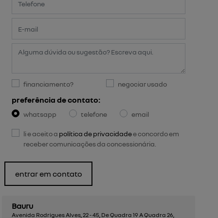
financiamento?
negociar usado
preferência de contato:
whatsapp
telefone
email
li e aceito a
política de privacidade
e concordo em
receber comunicações da concessionária.
entrar em contato
Bauru
Avenida Rodrigues Alves, 22 - 45, De Quadra 19 A Quadra 26,